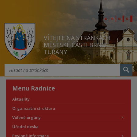
VÍTEJTE NA STRÁNKÁCH
MĚSTSKÉ ČÁSTI BRNO
TUŘANY
Menu Radnice
Aktuality
Organizační struktura
Volené orgány
Úřední deska
Povinné informace