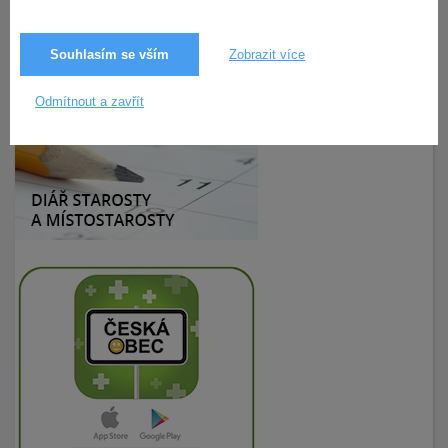
Souhlasím se vším
Zobrazit více
18.4.2019
210× zobrazeno
Odmítnout a zavřít