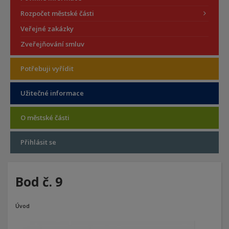
Rozpočet městské části
Veřejné zakázky
Zveřejňování smluv
Potřebuji vyřídit
Užitečné informace
O městské části
Přihlásit se
Bod č. 9
Úvod