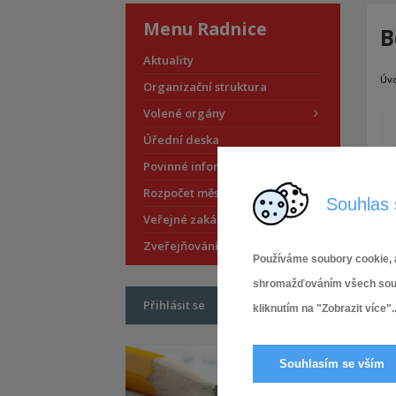
Menu Radnice
B
Aktuality
Úv
Organizační struktura
Volené orgány
Úřední deska
Povinné informace
Rozpočet městské části
Souhlas 
Veřejné zakázky
Zveřejňování smluv
Používáme soubory cookie, a
shromažďováním všech soubor
Přihlásit se
kliknutím na "Zobrazit více"..
Souhlasím se vším