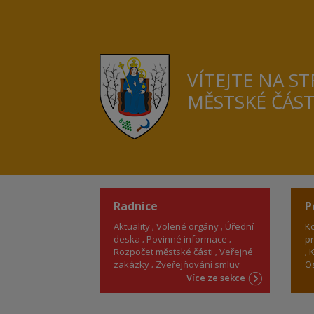
VÍTEJTE NA S
MĚSTSKÉ ČÁS
Radnice
P
Aktuality
Volené orgány
Úřední
Ko
deska
Povinné informace
pr
Rozpočet městské části
Veřejné
K
zakázky
Zveřejňování smluv
Os
Více ze sekce