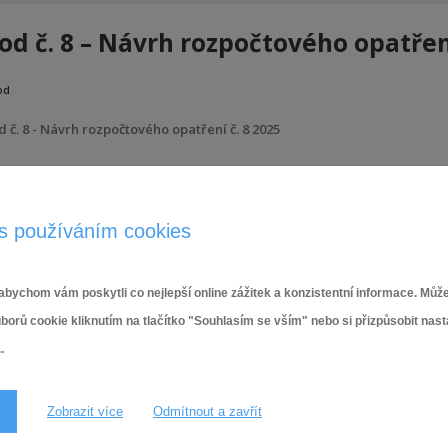
od č. 8 – Návrh rozpočtového opatření
od
d č. 8 - Návrh rozpočtového opatření č. 8 2025
28.8.2025
s používáním cookies
bychom vám poskytli co nejlepší online zážitek a konzistentní informace. Může
ů cookie kliknutím na tlačítko "Souhlasím se vším" nebo si přizpůsobit nas
.
Zobrazit více
Odmítnout a zavřít