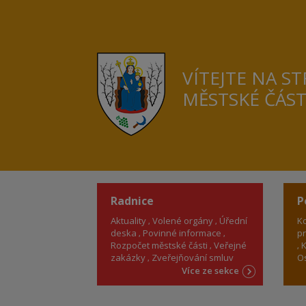
VÍTEJTE NA S
MĚSTSKÉ ČÁS
Radnice
P
Aktuality
Volené orgány
Úřední
Ko
deska
Povinné informace
pr
Rozpočet městské části
Veřejné
K
zakázky
Zveřejňování smluv
Os
Více ze sekce