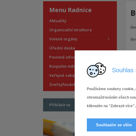
Menu Radnice
B
Aktuality
Úv
Organizační struktura
Volené orgány
Bo
Úřední deska
Povinné informace
Rozpočet městské části
Souhlas 
Veřejné zakázky
Zveřejňování smluv
Používáme soubory cookie, a
shromažďováním všech soubor
Přihlásit se
kliknutím na "Zobrazit více"..
Souhlasím se vším