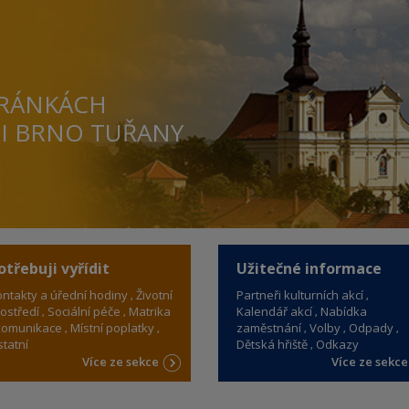
TRÁNKÁCH
TI BRNO TUŘANY
otřebuji vyřídit
Užitečné informace
ntakty a úřední hodiny
Životní
Partneři kulturních akcí
ostředí
Sociální péče
Matrika
Kalendář akcí
Nabídka
omunikace
Místní poplatky
zaměstnání
Volby
Odpady
tatní
Dětská hřiště
Odkazy
Více ze sekce
Více ze sekc