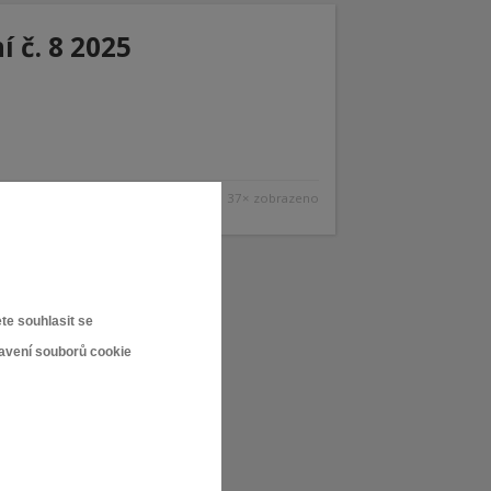
 č. 8 2025
37× zobrazeno
te souhlasit se
tavení souborů cookie