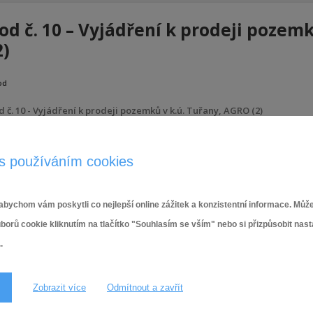
od č. 10 – Vyjádření k prodeji pozem
2)
od
d č. 10 - Vyjádření k prodeji pozemků v k.ú. Tuřany, AGRO (2)
19.6.2025
s používáním cookies
bychom vám poskytli co nejlepší online zážitek a konzistentní informace. Může
ů cookie kliknutím na tlačítko "Souhlasím se vším" nebo si přizpůsobit nas
.
Zobrazit více
Odmítnout a zavřít