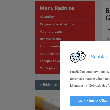
Menu Radnice
B
(
Aktuality
Organizační struktura
Úv
Volené orgány
Úřední deska
Bo
Povinné informace
Rozpočet městské části
Souhlas 
Veřejné zakázky
Zveřejňování smluv
Používáme soubory cookie, a
shromažďováním všech soubor
Přihlásit se
kliknutím na "Zobrazit více"..
Souhlasím se vším