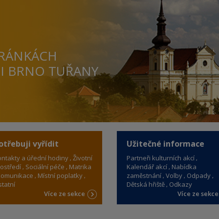
TRÁNKÁCH
TI BRNO TUŘANY
otřebuji vyřídit
Užitečné informace
ntakty a úřední hodiny
Životní
Partneři kulturních akcí
ostředí
Sociální péče
Matrika
Kalendář akcí
Nabídka
omunikace
Místní poplatky
zaměstnání
Volby
Odpady
tatní
Dětská hřiště
Odkazy
Více ze sekce
Více ze sekc