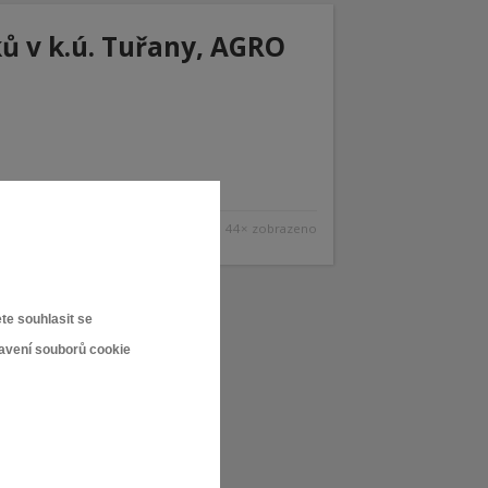
ků v k.ú. Tuřany, AGRO
44× zobrazeno
te souhlasit se
tavení souborů cookie