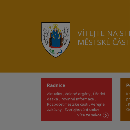
VÍTEJTE NA S
MĚSTSKÉ ČÁS
Radnice
P
Aktuality
Volené orgány
Úřední
Ko
deska
Povinné informace
pr
Rozpočet městské části
Veřejné
K
zakázky
Zveřejňování smluv
Os
Více ze sekce