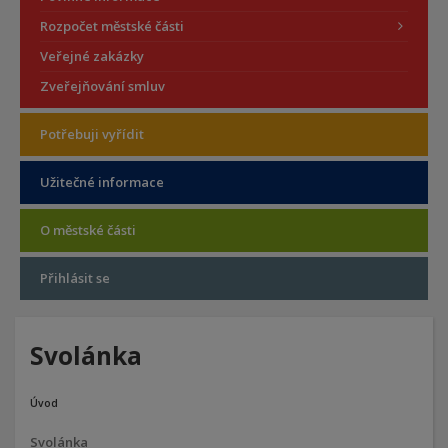
Rozpočet městské části
Veřejné zakázky
Zveřejňování smluv
Potřebuji vyřídit
Užitečné informace
O městské části
Přihlásit se
Svolánka
Úvod
Svolánka