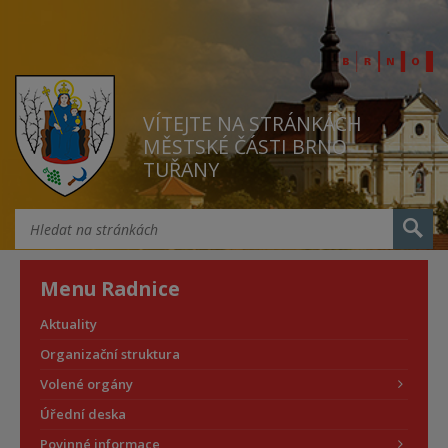
VÍTEJTE NA STRÁNKÁCH
MĚSTSKÉ ČÁSTI BRNO
TUŘANY
Menu Radnice
Aktuality
Organizační struktura
Volené orgány
Úřední deska
Povinné informace