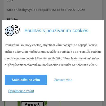
2029
Střednědobý výhled rozpočtu na období 2025 – 2029
Přílohy:
Souhlas s používáním cookies
SVR_25-29 Tuřany - schválený
12.9.2023,
Střednědobé výhledy
354× zobrazeno
Používáme soubory cookie, abychom vám poskytli co nejlepší online
zážitek a konzistentní informace. Můžete souhlasit se shromažďováním
všech souborů cookie kliknutím na tlačítko "Souhlasím se vším" nebo
si přizpůsobit nastavení souborů cookie kliknutím na "Zobrazit více"...
Souhlasím se vším
Zobrazit více
Odmítnout a zavřít