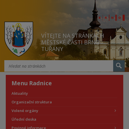
VÍTEJTE NA STRÁNKÁCH
MĚSTSKÉ ČÁSTI BRNO
TUŘANY
Menu Radnice
Aktuality
Organizační struktura
Volené orgány
Úřední deska
Povinné informace