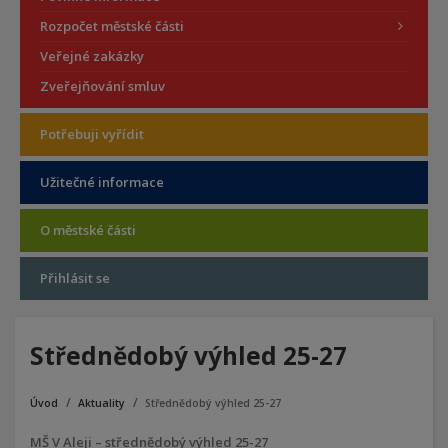
Rozpočet městské části
Veřejné zakázky
Zveřejňování smluv
Potřebuji vyřídit
Užitečné informace
O městské části
Přihlásit se
Střednědobý výhled 25-27
Úvod
Aktuality
Střednědobý výhled 25-27
MŠ V Aleji – střednědobý výhled 25-27