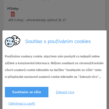
Přílohy:
MŠ V Aleji - střednědobý výhled 25-27
18.10.2023,
Rozpočet a Střednědobý výhled MŠ V
390× zobrazeno
Aleji
Souhlas s používáním cookies
Používáme soubory cookie, abychom vám poskytli co nejlepší online
zážitek a konzistentní informace. Můžete souhlasit se shromažďováním
všech souborů cookie kliknutím na tlačítko "Souhlasím se vším" nebo
si přizpůsobit nastavení souborů cookie kliknutím na "Zobrazit více"...
Souhlasím se vším
Zobrazit více
Odmítnout a zavřít