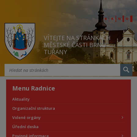
VÍTEJTE NA STRÁNKÁCH
MĚSTSKÉ ČÁSTI BRNO
TUŘANY
Menu Radnice
Aktuality
Organizační struktura
Volené orgány
Úřední deska
Povinné informace