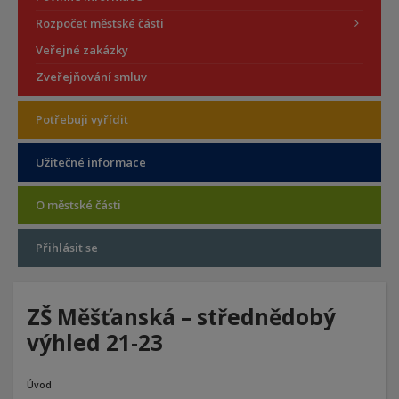
Rozpočet městské části
Veřejné zakázky
Zveřejňování smluv
Potřebuji vyřídit
Užitečné informace
O městské části
Přihlásit se
ZŠ Měšťanská – střednědobý
výhled 21-23
Úvod