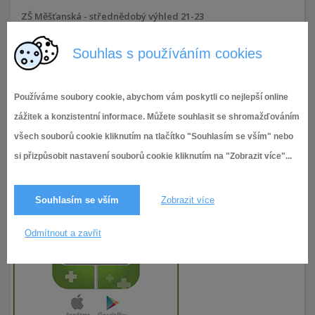
ZŠ Měšťanská - střednědobý výhled 21-23
Souhlas s používáním cookies
25.10.2019
195× zobrazeno
Používáme soubory cookie, abychom vám poskytli co nejlepší online
zážitek a konzistentní informace. Můžete souhlasit se shromažďováním
všech souborů cookie kliknutím na tlačítko "Souhlasím se vším" nebo
si přizpůsobit nastavení souborů cookie kliknutím na "Zobrazit více"...
Souhlasím se vším
Zobrazit více
Odmítnout a zavřít