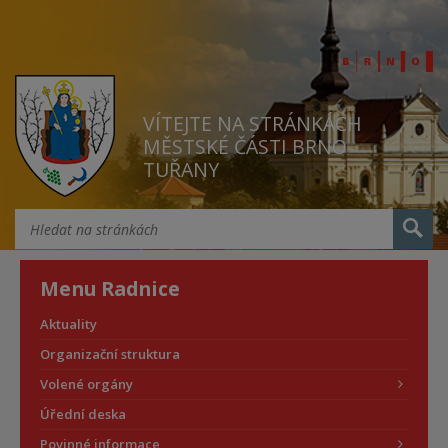
VÍTEJTE NA STRÁNKÁCH
MĚSTSKÉ ČÁSTI BRNO
TUŘANY
Menu Radnice
Aktuality
Organizační struktura
Volené orgány
Úřední deska
Povinné informace