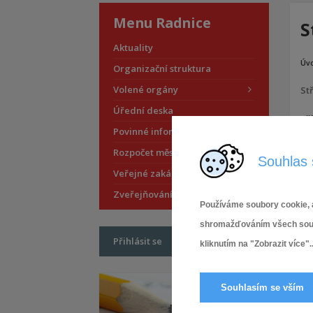
Menu Radnice
S
Aktuality
Úv
Organizační struktura
Volené orgány
St
Úřední deska
Pří
Povinné informace
Rozpočet městské části
Souhlas 
Veřejné zakázky
Zveřejňování smluv
Používáme soubory cookie, a
shromažďováním všech soubor
Přihlásit se
kliknutím na "Zobrazit více"..
Souhlasím se vším