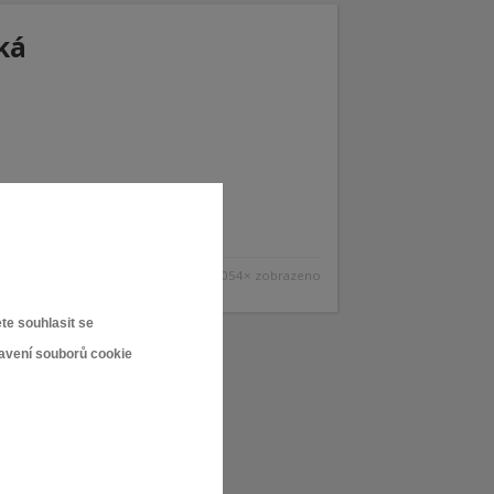
ká
2 054× zobrazeno
te souhlasit se
tavení souborů cookie