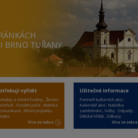
TRÁNKÁCH
TI BRNO TUŘANY
otřebuji vyřídit
Užitečné informace
ntakty a úřední hodiny
Životní
Partneři kulturních akcí
ostředí
Sociální péče
Matrika
Kalendář akcí
Nabídka
omunikace
Místní poplatky
zaměstnání
Volby
Odpady
tatní
Dětská hřiště
Odkazy
Více ze sekce
Více ze sekc