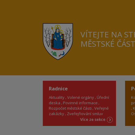
VÍTEJTE NA S
MĚSTSKÉ ČÁS
Radnice
P
Aktuality
Volené orgány
Úřední
Ko
deska
Povinné informace
pr
Rozpočet městské části
Veřejné
K
zakázky
Zveřejňování smluv
Os
Více ze sekce