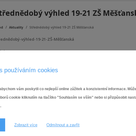
třednědobý výhled 19-21 ZŠ Měšťans
od
Aktuality
Střednědobý výhled 19-21 ZŠ Měšťanská
řednědobý-výhled-19-21-ZŠ-Měšťanská
lohy:
Střednědobý-výhled-19-21-ZŠ-Měšťanská
s používáním cookies
18.10.2017,
Rozpočet a Střednědobý výhled ZŠ a ŠJ Měšťanská
bychom vám poskytli co nejlepší online zážitek a konzistentní informace. Může
ů cookie kliknutím na tlačítko "Souhlasím se vším" nebo si přizpůsobit nas
.
Zobrazit více
Odmítnout a zavřít