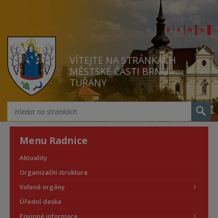
VÍTEJTE NA STRÁNKÁCH
MĚSTSKÉ ČÁSTI BRNO
TUŘANY
Menu Radnice
Aktuality
Organizační struktura
Volené orgány
Úřední deska
Povinné informace