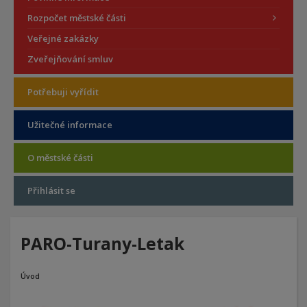
Rozpočet městské části
Veřejné zakázky
Zveřejňování smluv
Potřebuji vyřídit
Užitečné informace
O městské části
Přihlásit se
PARO-Turany-Letak
Úvod