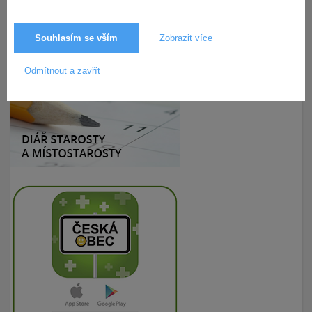
Souhlasím se vším
Zobrazit více
19.9.2025
35× zobrazeno
Odmítnout a zavřít