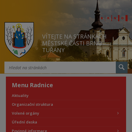
VÍTEJTE NA STRÁNKÁCH
MĚSTSKÉ ČÁSTI BRNO
TUŘANY
Menu Radnice
Aktuality
Organizační struktura
Volené orgány
Úřední deska
Povinné informace