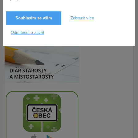
Souhlasím se vším
Zobrazit více
6.3.2020
215× zobrazeno
Odmítnout a zavřít