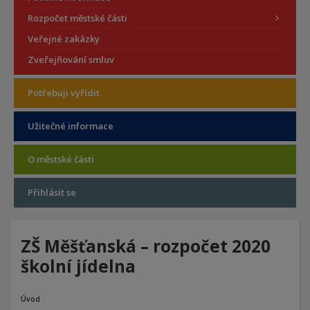
Rozpočet městské části
Veřejné zakázky
Zveřejňování smluv
Potřebuji vyřídit
Užitečné informace
O městské části
Přihlásit se
ZŠ Měšťanská – rozpočet 2020
školní jídelna
Úvod