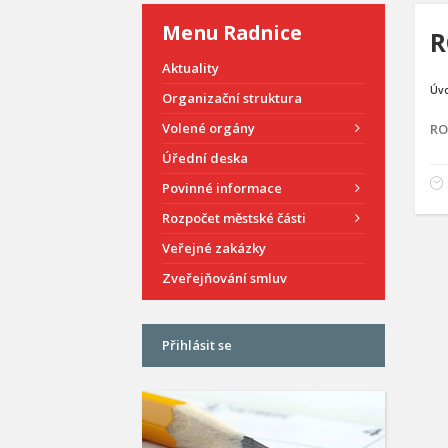
Menu Radnice
R
Aktuality
Úv
Organizační struktura
Volené orgány
RO
Úřední deska
Povinné informace
Rozpočet městské části
Veřejné zakázky
Zveřejňování smluv
Přihlásit se