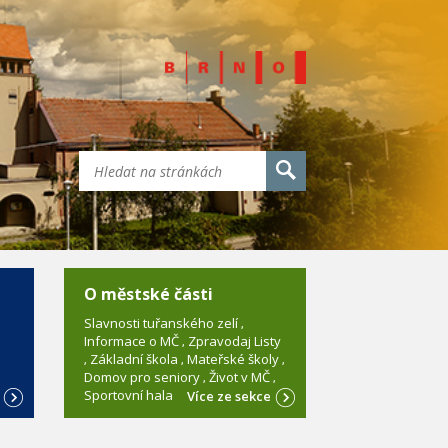
O městské části
Slavnosti tuřanského zelí
Informace o MČ
Zpravodaj Listy
Základní škola
Mateřské školy
Domov pro seniory
Život v MČ
Sportovní hala
e
Více ze sekce