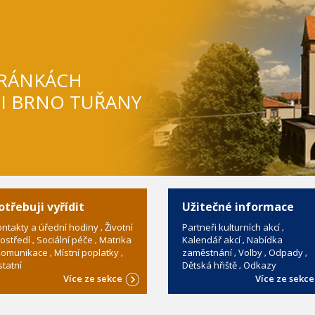
TRÁNKÁCH
TI BRNO TUŘANY
otřebuji vyřídit
Užitečné informace
ntakty a úřední hodiny
Životní
Partneři kulturních akcí
ostředí
Sociální péče
Matrika
Kalendář akcí
Nabídka
omunikace
Místní poplatky
zaměstnání
Volby
Odpady
tatní
Dětská hřiště
Odkazy
Více ze sekce
Více ze sekc