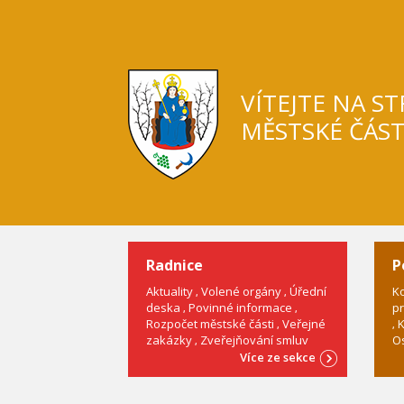
VÍTEJTE NA S
MĚSTSKÉ ČÁS
Radnice
P
Aktuality
Volené orgány
Úřední
Ko
deska
Povinné informace
pr
Rozpočet městské části
Veřejné
K
zakázky
Zveřejňování smluv
Os
Více ze sekce