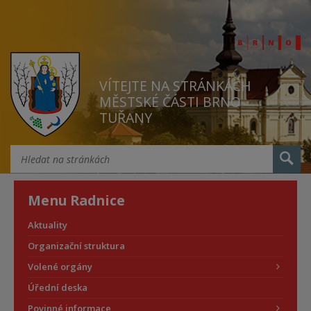
VÍTEJTE NA STRÁNKÁCH
MĚSTSKÉ ČÁSTI BRNO
TUŘANY
Menu Radnice
Aktuality
Organizační struktura
Volené orgány
Úřední deska
Povinné informace