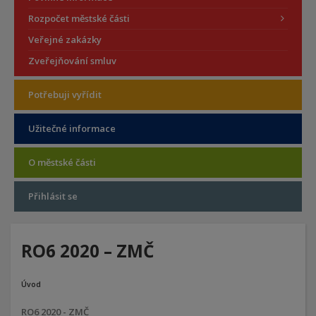
Rozpočet městské části
Veřejné zakázky
Zveřejňování smluv
Potřebuji vyřídit
Užitečné informace
O městské části
Přihlásit se
RO6 2020 – ZMČ
Úvod
RO6 2020 - ZMČ