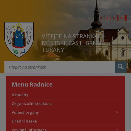
VÍTEJTE NA STRÁNKÁCH
MĚSTSKÉ ČÁSTI BRNO
TUŘANY
Menu Radnice
Aktuality
Organizační struktura
Volené orgány
Úřední deska
Povinné informace