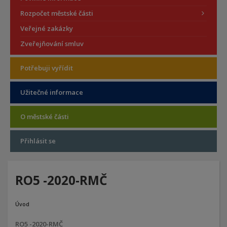
Rozpočet městské části
Veřejné zakázky
Zveřejňování smluv
Potřebuji vyřídit
Užitečné informace
O městské části
Přihlásit se
RO5 -2020-RMČ
Úvod
RO5 -2020-RMČ