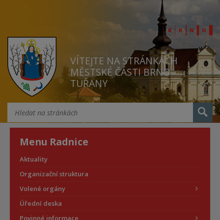
VÍTEJTE NA STRÁNKÁCH
MĚSTSKÉ ČÁSTI BRNO
TUŘANY
Menu Radnice
Aktuality
Organizační struktura
Volené orgány
Úřední deska
Povinné informace