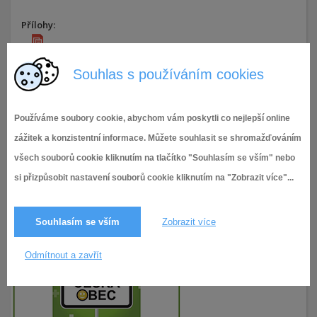
Přílohy:
RO16 -2018-RMČ
Souhlas s používáním cookies
17.9.2018,
Rozpočtová opatření 2018
1 468× zobrazeno
Používáme soubory cookie, abychom vám poskytli co nejlepší online
zážitek a konzistentní informace. Můžete souhlasit se shromažďováním
všech souborů cookie kliknutím na tlačítko "Souhlasím se vším" nebo
si přizpůsobit nastavení souborů cookie kliknutím na "Zobrazit více"...
Souhlasím se vším
Zobrazit více
Odmítnout a zavřít