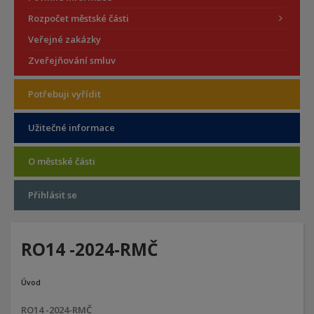
Rozpočet městské části
Veřejné zakázky
Zveřejňování smluv
Potřebuji vyřídit
Užitečné informace
O městské části
Přihlásit se
RO14 -2024-RMČ
Úvod
RO14 -2024-RMČ