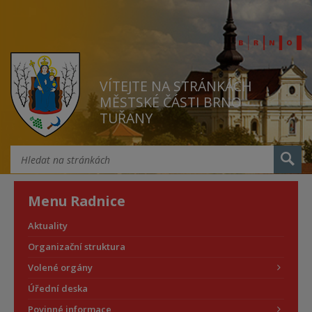
VÍTEJTE NA STRÁNKÁCH
MĚSTSKÉ ČÁSTI BRNO
TUŘANY
Menu Radnice
Aktuality
Organizační struktura
Volené orgány
Úřední deska
Povinné informace