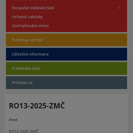
Rozpočet městské části
Veřejné zakázky
Zveřejňování smluv
Potřebuji vyřídit
Užitečné informace
O městské části
Přihlásit se
RO13-2025-ZMČ
Úvod
RO13-2025-ZMČ