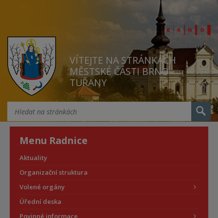
VÍTEJTE NA STRÁNKÁCH
MĚSTSKÉ ČÁSTI BRNO
TUŘANY
Menu Radnice
Aktuality
Organizační struktura
Volené orgány
Úřední deska
Povinné informace