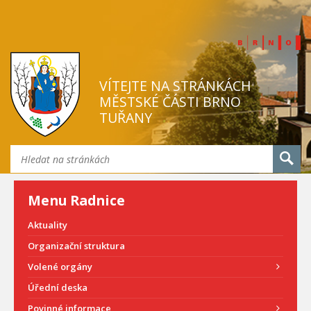
VÍTEJTE NA STRÁNKÁCH
MĚSTSKÉ ČÁSTI BRNO
TUŘANY
Menu Radnice
Aktuality
Organizační struktura
Volené orgány
Úřední deska
Povinné informace