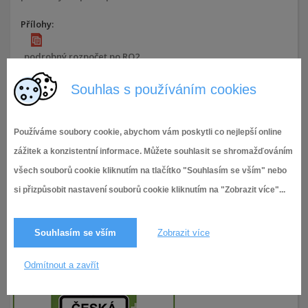
Přílohy:
podrobný rozpočet po RO2
Souhlas s používáním cookies
podrobný rozpočet po RO3
21.3.2016,
Rozpočet 2016
2 291× zobrazeno
Používáme soubory cookie, abychom vám poskytli co nejlepší online
zážitek a konzistentní informace. Můžete souhlasit se shromažďováním
všech souborů cookie kliknutím na tlačítko "Souhlasím se vším" nebo
si přizpůsobit nastavení souborů cookie kliknutím na "Zobrazit více"...
Souhlasím se vším
Zobrazit více
Odmítnout a zavřít