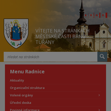
VÍTEJTE NA STRÁNKÁCH
MĚSTSKÉ ČÁSTI BRNO
TUŘANY
Menu Radnice
Aktuality
Organizační struktura
Volené orgány
Úřední deska
Povinné informace