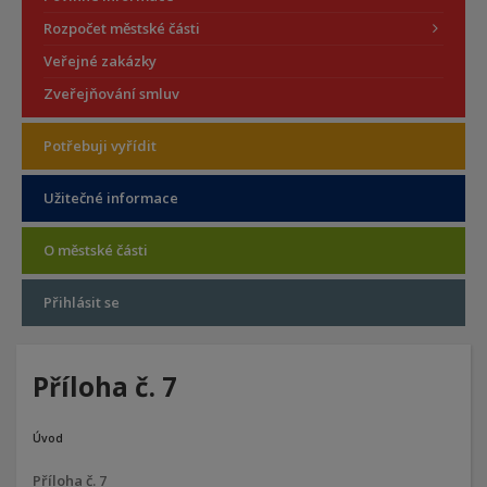
Rozpočet městské části
Veřejné zakázky
Zveřejňování smluv
Potřebuji vyřídit
Užitečné informace
O městské části
Přihlásit se
Příloha č. 7
Úvod
Příloha č. 7