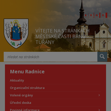
VÍTEJTE NA STRÁNKÁCH
MĚSTSKÉ ČÁSTI BRNO
TUŘANY
Menu Radnice
Aktuality
Organizační struktura
Volené orgány
Úřední deska
Povinné informace