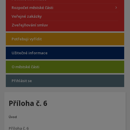
Rozpočet městské části
Veřejné zakázky
Zveřejňování smluv
Potřebuji vyřídit
Užitečné informace
O městské části
Přihlásit se
Příloha č. 6
Úvod
Příloha č. 6