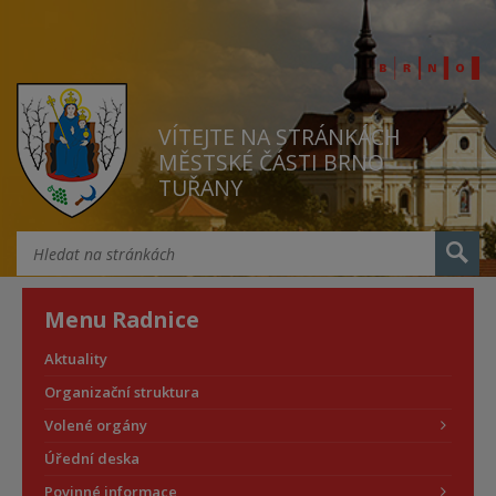
VÍTEJTE NA STRÁNKÁCH
MĚSTSKÉ ČÁSTI BRNO
TUŘANY
Menu Radnice
Aktuality
Organizační struktura
Volené orgány
Úřední deska
Povinné informace