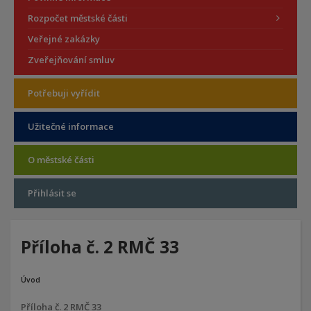
Rozpočet městské části
Veřejné zakázky
Zveřejňování smluv
Potřebuji vyřídit
Užitečné informace
O městské části
Přihlásit se
Příloha č. 2 RMČ 33
Úvod
Příloha č. 2 RMČ 33