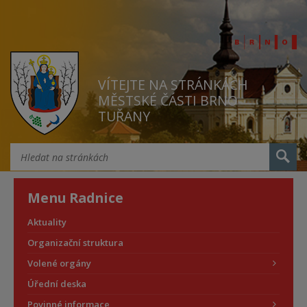
VÍTEJTE NA STRÁNKÁCH
MĚSTSKÉ ČÁSTI BRNO
TUŘANY
Menu Radnice
Aktuality
Organizační struktura
Volené orgány
Úřední deska
Povinné informace