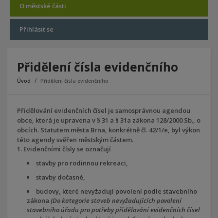
O městské části
Přihlásit se
Přidělení čísla evidenčního
Úvod
Přidělení čísla evidenčního
Přidělování evidenčních čísel je samosprávnou agendou
obce, která je upravena v § 31 a § 31a zákona 128/2000 Sb., o
obcích. Statutem města Brna, konkrétně čl. 42/1/e, byl výkon
této agendy svěřen městským částem.
Evidenčními čísly se označují
stavby pro rodinnou rekreaci,
stavby dočasné,
budovy, které nevyžadují povolení podle stavebního
zákona
(Do kategorie staveb nevyžadujících povolení
stavebního úřadu pro potřeby přidělování evidenčních čísel