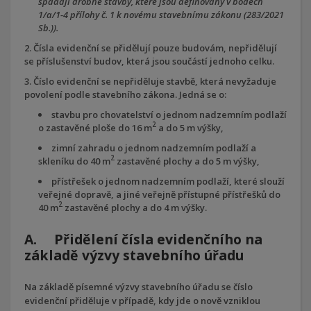
spadají drobné stavby, které jsou definovány v bodech
1/a/1-4 přílohy č. 1 k novému stavebnímu zákonu (283/2021
Sb.)).
Čísla evidenční se přidělují pouze budovám, nepřidělují
se příslušenství budov, která jsou součástí jednoho celku.
Číslo evidenční se nepřiděluje stavbě, která nevyžaduje
povolení podle stavebního zákona. Jedná se o:
stavbu pro chovatelství o jednom nadzemním podlaží
2
o zastavěné ploše do 16 m
a do 5 m výšky,
zimní zahradu o jednom nadzemním podlaží a
2
skleníku do 40 m
zastavěné plochy a do 5 m výšky,
přístřešek o jednom nadzemním podlaží, které slouží
veřejné dopravě, a jiné veřejně přístupné přístřešků do
2
40 m
zastavěné plochy a do 4 m výšky.
A. Přidělení čísla evidenčního na
základě výzvy stavebního úřadu
Na základě písemné výzvy stavebního úřadu se číslo
evidenční přiděluje v případě, kdy jde o nově vzniklou