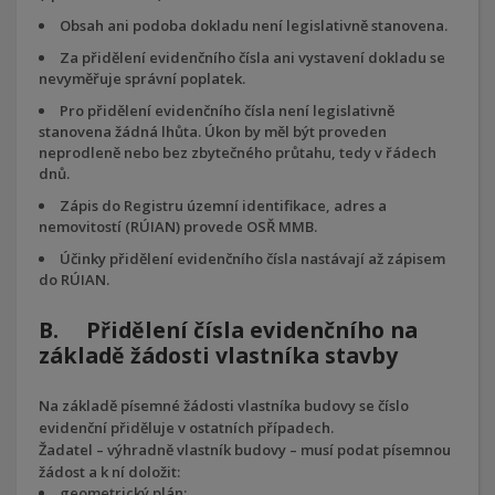
Obsah ani podoba dokladu není legislativně stanovena.
Za přidělení evidenčního čísla ani vystavení dokladu se
nevyměřuje správní poplatek.
Pro přidělení evidenčního čísla není legislativně
stanovena žádná lhůta. Úkon by měl být proveden
neprodleně nebo bez zbytečného průtahu, tedy v řádech
dnů.
Zápis do Registru územní identifikace, adres a
nemovitostí (RÚIAN) provede OSŘ MMB.
Účinky přidělení evidenčního čísla nastávají až zápisem
do RÚIAN.
B. Přidělení čísla evidenčního na
základě žádosti vlastníka stavby
Na základě písemné žádosti vlastníka budovy se číslo
evidenční přiděluje v ostatních případech.
Žadatel – výhradně vlastník budovy – musí podat písemnou
žádost a k ní doložit:
geometrický plán;