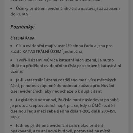
Účinky přidělení evidenčního čísla nastávají až zápisem
do RÚIAN.
Poznámky:
ČÍSELNÁ ŘADA:
Čísla evidenční mají vlastní číselnou řadu a jsou pro
každé KATASTRÁLNÍ ÚZEMÍ jedinečná;
Tvoří-li území MČ více katastrálních území, je nutno
dbát na přidělení evidenčního čísla pro správné katastrální
území;
Je-li katastrální území rozděleno mezi více městských
částí, je nutno vzájemně dohodnout způsob přidělování
čísel evidenčních, aby nedocházelo k duplicitám;
Legislativa nestanoví, že čísla musí následovat po sobě,
je proto akceptovatelná např. praxe, kdy si ÚMČ rozdělí
číselnou řadu mezi sebe (jedna čísla 1-200, další 200-451,
atp.);
Jednou přidělené evidenční číslo nelze přidělit
opakovaně, a to ani nové budově, postavené na místě