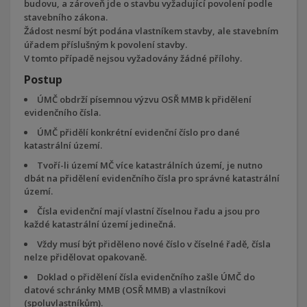
budovu, a zároveň jde o stavbu vyžadující povolení podle
stavebního zákona.
Žádost nesmí být podána vlastníkem stavby, ale stavebním
úřadem příslušným k povolení stavby.
V tomto případě nejsou vyžadovány žádné přílohy.
Postup
ÚMČ obdrží písemnou výzvu OSŘ MMB k přidělení
evidenčního čísla.
ÚMČ přidělí konkrétní evidenční číslo pro dané
katastrální území.
Tvoří-li území MČ více katastrálních území, je nutno
dbát na přidělení evidenčního čísla pro správné katastrální
území.
Čísla evidenční mají vlastní číselnou řadu a jsou pro
každé katastrální území jedinečná.
Vždy musí být přiděleno nové číslo v číselné řadě, čísla
nelze přidělovat opakovaně.
Doklad o přidělení čísla evidenčního zašle ÚMČ do
datové schránky MMB (OSŘ MMB) a vlastníkovi
(spoluvlastníkům).