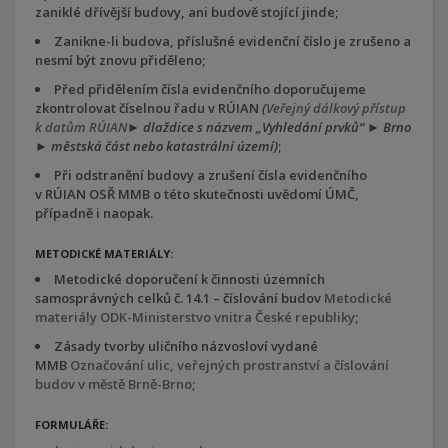
zaniklé dřívější budovy, ani budově stojící jinde;
Zanikne-li budova, příslušné evidenční číslo je zrušeno a
nesmí být znovu přiděleno;
Před přidělením čísla evidenčního doporučujeme
zkontrolovat číselnou řadu v RÚIAN
(
Veřejný dálkový přístup
k datům RÚIAN
► dla
ždice s
n
ázvem
„Vyhled
án
í prvk
ů“
► Brno
► m
ěstsk
á
část nebo katastr
áln
í
územ
í)
;
Při odstranění budovy a zrušení čísla evidenčního
v RÚIAN OSŘ MMB o této skutečnosti uvědomí ÚMČ,
případně i naopak.
METODICKÉ MATERIÁLY:
Metodické doporučení k činnosti územních
samosprávných celků č. 14.1 – číslování budov
Metodické
materiály ODK-Ministerstvo vnitra České republiky
;
Zásady tvorby uličního názvosloví vydané
MMB
Označování ulic, veřejných prostranství a číslování
budov v městě Brně-Brno
;
FORMULÁŘE: