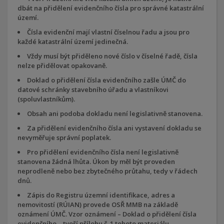
dbát na přidělení evidenčního čísla pro správné katastrální
území.
Čísla evidenční mají vlastní číselnou řadu a jsou pro
každé katastrální území jedinečná.
Vždy musí být přiděleno nové číslo v číselné řadě, čísla
nelze přidělovat opakovaně.
Doklad o přidělení čísla evidenčního zašle ÚMČ do
datové schránky stavebního úřadu a vlastníkovi
(spoluvlastníkům).
Obsah ani podoba dokladu není legislativně stanovena.
Za přidělení evidenčního čísla ani vystavení dokladu se
nevyměřuje správní poplatek.
Pro přidělení evidenčního čísla není legislativně
stanovena žádná lhůta. Úkon by měl být proveden
neprodleně nebo bez zbytečného průtahu, tedy v řádech
dnů.
Zápis do Registru územní identifikace, adres a
nemovitostí (RÚIAN) provede OSŘ MMB na základě
oznámení ÚMČ. Vzor oznámení – Doklad o přidělení čísla
evidenčního – tvoří přílohu č. 1 tohoto materiálu.