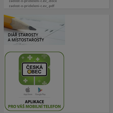
zadost-o-prideleni-c.ev_.docx
zadost-o-prideleni-c.ev_.pdf