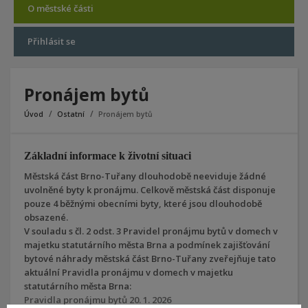
O městské části
Přihlásit se
Pronájem bytů
Úvod
Ostatní
Pronájem bytů
Základní informace k životní situaci
Městská část Brno-Tuřany dlouhodobě neeviduje žádné
uvolněné byty k pronájmu. Celkově městská část disponuje
pouze 4 běžnými obecními byty, které jsou dlouhodobě
obsazené.
V souladu s čl. 2 odst. 3 Pravidel pronájmu bytů v domech v
majetku statutárního města Brna a podmínek zajišťování
bytové náhrady městská část Brno-Tuřany zveřejňuje tato
aktuální Pravidla pronájmu v domech v majetku
statutárního města Brna:
Pravidla pronájmu bytů 20. 1. 2026