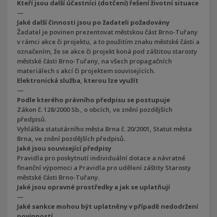
Kteří jsou další účastníci (dotčení) řešení životní situace
—
Jaké další činnosti jsou po žadateli požadovány
Žadatel je povinen prezentovat městskou část Brno-Tuřany
v rámci akce či projektu, a to použitím znaku městské části a
označením, že se akce či projekt koná pod záštitou starosty
městské části Brno-Tuřany, na všech propagačních
materiálech s akcí či projektem souvisejících.
Elektronická služba, kterou lze využít
—
Podle kterého právního předpisu se postupuje
Zákon č. 128/2000 Sb., o obcích, ve znění pozdějších
předpisů.
Vyhláška statutárního města Brna č. 20/2001, Statut města
Brna, ve znění pozdějších předpisů.
Jaké jsou související předpisy
Pravidla pro poskytnutí individuální dotace a návratné
finanční výpomoci a Pravidla pro udělení záštity Starosty
městské části Brno-Tuřany.
Jaké jsou opravné prostředky a jak se uplatňují
—
Jaké sankce mohou být uplatněny v případě nedodržení
povinností