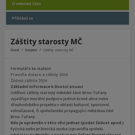
O městské části
Přihlásit se
Záštity starosty MČ
Úvod
Ostatní
Záštity starosty MČ
Formuláře ke stažení:
Pravidla dotace a záštity 2024
Žádost záštita 2024
Základní informace k životní situaci
Udělení záštity starosty městské části Brno-Tuřany
vyjadřuje morální podporu jednorázové akce nebo
dlouhodobého projektu v oblasti kulturní, sportovní,
volnočasové, či společenské propagující městskou část
Brno-Tuřany.
Kdo je oprávněn v této věci jednat (podat žádost apod.)
Fyzická nebo právnická osoba (zpravidla spolek).
Jaké jsou podmínky a postup pro řešení životní situace