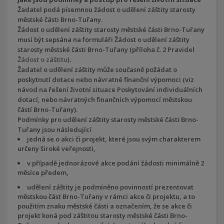
Žadatel podá písemnou žádost o udělení záštity starosty
městské části Brno-Tuřany.
Žádost o udělení záštity starosty městské části Brno-Tuřany
musí být sepsána na formuláři Žádost o udělení záštity
starosty městské části Brno-Tuřany (příloha č. 2 Pravidel
Žádost o záštitu
).
Žadatel o udělení záštity může současně požádat o
poskytnutí dotace nebo návratné finanční výpomoci (viz
návod na řešení životní situace Poskytování individuálních
dotací, nebo návratných finančních výpomocí městskou
částí Brno-Tuřany).
Podmínky pro udělení záštity starosty městské části Brno-
Tuřany jsou následující
jedná se o akci či projekt, které jsou svým charakterem
určeny široké veřejnosti,
v případě jednorázové akce podání žádosti minimálně 2
měsíce předem,
udělení záštity je podmíněno povinností prezentovat
městskou část Brno-Tuřany v rámci akce či projektu, a to
použitím znaku městské části a označením, že se akce či
projekt koná pod záštitou starosty městské části Brno-