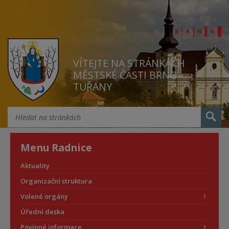
VÍTEJTE NA STRÁNKÁCH
MĚSTSKÉ ČÁSTI BRNO
TUŘANY
Menu Radnice
Aktuality
Organizační struktura
Volené orgány
Úřední deska
Povinné informace