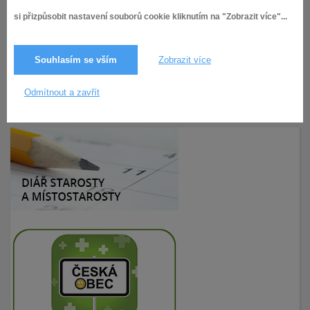
navštivte www.egd.cz, kde najdete další informace o
si přizpůsobit nastavení souborů cookie kliknutím na "Zobrazit více"...
přerušení dodávek elektřiny.
Děkujeme Vám za pochopení.
EG.D, a.s.
Souhlasím se vším
Zobrazit více
13.1.2025,
Aktuality
77× zobrazeno
Odmítnout a zavřít