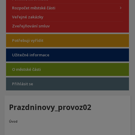
Rozpočet městské části
Veřejné zakázky
Zveřejňování smluv
Potřebuji vyřídit
Užitečné informace
O městské části
Přihlásit se
Prazdninovy_provoz02
Úvod