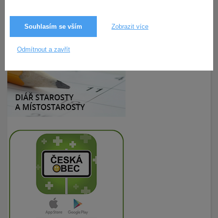
Souhlasím se vším
Zobrazit více
6.5.2026
15× zobrazeno
Odmítnout a zavřít