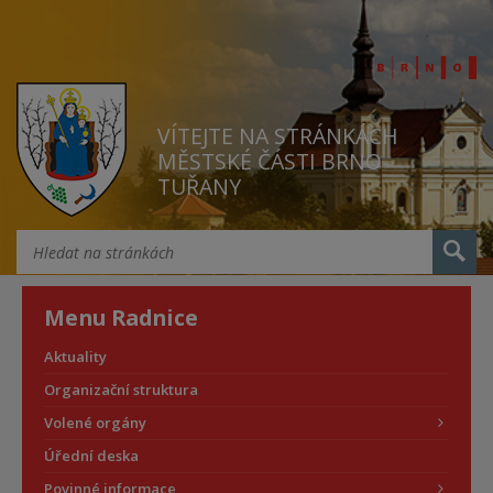
VÍTEJTE NA STRÁNKÁCH
MĚSTSKÉ ČÁSTI BRNO
TUŘANY
Menu Radnice
Aktuality
Organizační struktura
Volené orgány
Úřední deska
Povinné informace