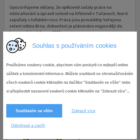
Upozorňujeme občany, že opětovně začaly práce na
odstraňování a úpravě zeleně na hřbitově v Tuřanech, které
započaly v loňském roce. Práce jsou prováděny Veřejnou
zelení města Brna, dokončení je plánováno nejpozději do
konce měsíce března 2025.
Žádáme občany, aby během návštěvy hřbitova po dobu
konání prací dbali zvýšené opatrnosti.
Souhlas s používáním cookies
30.1.2025,
Aktuality
72× zobrazeno
Používáme soubory cookie, abychom vám poskytli co nejlepší online
zážitek a konzistentní informace. Můžete souhlasit se shromažďováním
všech souborů cookie kliknutím na tlačítko "Souhlasím se vším" nebo
si přizpůsobit nastavení souborů cookie kliknutím na "Zobrazit více"...
Souhlasím se vším
Zobrazit více
Odmítnout a zavřít