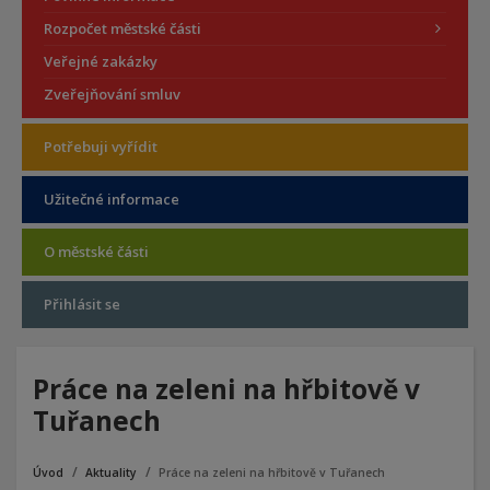
Rozpočet městské části
Veřejné zakázky
Zveřejňování smluv
Potřebuji vyřídit
Užitečné informace
O městské části
Přihlásit se
Práce na zeleni na hřbitově v
Tuřanech
Úvod
Aktuality
Práce na zeleni na hřbitově v Tuřanech