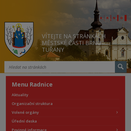
VÍTEJTE NA STRÁNKÁCH
MĚSTSKÉ ČÁSTI BRNO
TUŘANY
Menu Radnice
Aktuality
Organizační struktura
Volené orgány
Úřední deska
Povinné informace