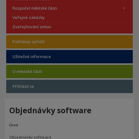
Rozpočet městské části
Veřejné zakázky
Zveřejňování smluv
Potřebuji vyřídit
Užitečné informace
O městské části
Přihlásit se
Objednávky software
Úvod
Objednávky software