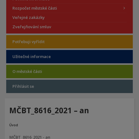
Rozpočet městské části
Veřejné zakázky
Zveřejňování smluv
Potřebuji vyřídit
Užitečné informace
O městské části
Přihlásit se
MČBT_8616_2021 – an
Úvod
MČBT_8616_2021 - an