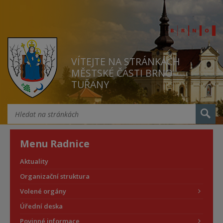
VÍTEJTE NA STRÁNKÁCH
MĚSTSKÉ ČÁSTI BRNO
TUŘANY
Menu Radnice
Aktuality
Organizační struktura
Volené orgány
Úřední deska
Povinné informace