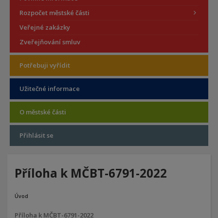
Rozpočet městské části
Veřejné zakázky
Zveřejňování smluv
Potřebuji vyřídit
Užitečné informace
O městské části
Přihlásit se
Příloha k MČBT-6791-2022
Úvod
Příloha k MČBT-6791-2022