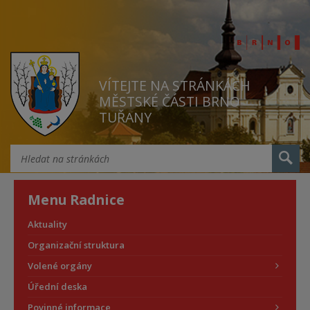
VÍTEJTE NA STRÁNKÁCH
MĚSTSKÉ ČÁSTI BRNO
TUŘANY
Menu Radnice
Aktuality
Organizační struktura
Volené orgány
Úřední deska
Povinné informace