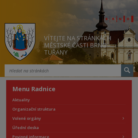
VÍTEJTE NA STRÁNKÁCH
MĚSTSKÉ ČÁSTI BRNO
TUŘANY
Menu Radnice
Aktuality
Organizační struktura
Volené orgány
Úřední deska
Povinné informace