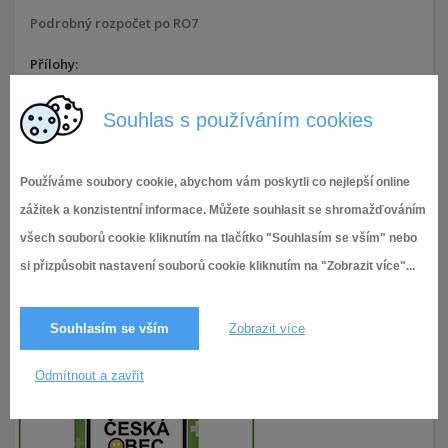
Podrobný rozpočet po RO7
Přílohy:
Podrobný rozpočet po RO7
Souhlas s používáním cookies
14.8.2025,
Rozpočet 2025
141× zobrazeno
Používáme soubory cookie, abychom vám poskytli co nejlepší online
zážitek a konzistentní informace. Můžete souhlasit se shromažďováním
všech souborů cookie kliknutím na tlačítko "Souhlasím se vším" nebo
si přizpůsobit nastavení souborů cookie kliknutím na "Zobrazit více"...
Souhlasím se vším
Zobrazit více
Odmítnout a zavřít