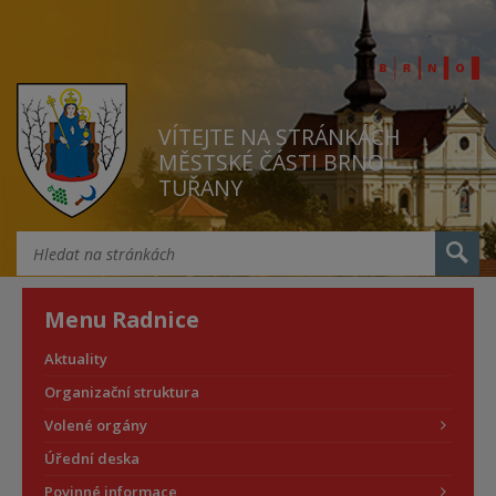
VÍTEJTE NA STRÁNKÁCH
MĚSTSKÉ ČÁSTI BRNO
TUŘANY
Menu Radnice
Aktuality
Organizační struktura
Volené orgány
Úřední deska
Povinné informace