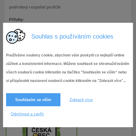
podrobný rozpočet po RO6
Přílohy:
podrobný rozpočet po RO6
Souhlas s používáním cookies
11.6.2019,
Rozpočet 2019
978× zobrazeno
Používáme soubory cookie, abychom vám poskytli co nejlepší online
zážitek a konzistentní informace. Můžete souhlasit se shromažďováním
všech souborů cookie kliknutím na tlačítko "Souhlasím se vším" nebo
si přizpůsobit nastavení souborů cookie kliknutím na "Zobrazit více"...
Souhlasím se vším
Zobrazit více
Odmítnout a zavřít