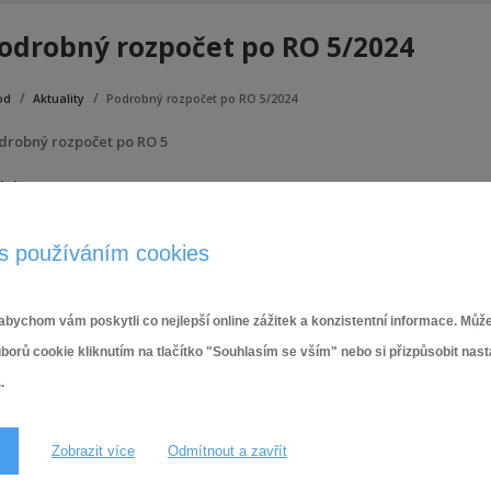
odrobný rozpočet po RO 5/2024
od
Aktuality
Podrobný rozpočet po RO 5/2024
drobný rozpočet po RO 5
lohy:
Podrobný rozpočet po RO 5
s používáním cookies
19.7.2024,
Rozpočet 2024
bychom vám poskytli co nejlepší online zážitek a konzistentní informace. Může
ů cookie kliknutím na tlačítko "Souhlasím se vším" nebo si přizpůsobit nas
.
Zobrazit více
Odmítnout a zavřít