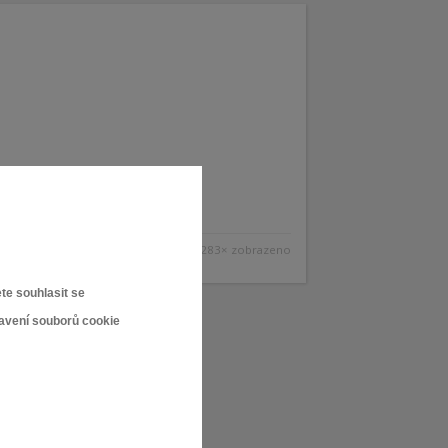
283× zobrazeno
te souhlasit se
tavení souborů cookie