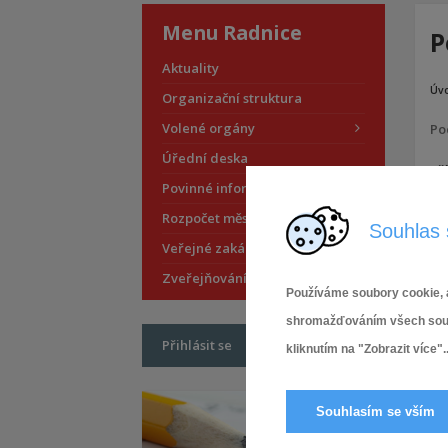
Menu Radnice
P
Aktuality
Úv
Organizační struktura
Volené orgány
Po
Úřední deska
Pří
Povinné informace
Rozpočet městské části
Souhlas 
Veřejné zakázky
Zveřejňování smluv
Používáme soubory cookie, a
shromažďováním všech soubor
Přihlásit se
kliknutím na "Zobrazit více"..
Souhlasím se vším