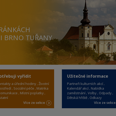
TRÁNKÁCH
TI BRNO TUŘANY
otřebuji vyřídit
Užitečné informace
ntakty a úřední hodiny
Životní
Partneři kulturních akcí
ostředí
Sociální péče
Matrika
Kalendář akcí
Nabídka
omunikace
Místní poplatky
zaměstnání
Volby
Odpady
tatní
Dětská hřiště
Odkazy
Více ze sekce
Více ze sekc