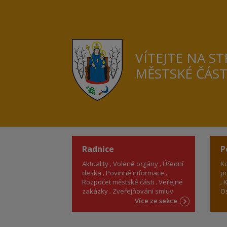
VÍTEJTE NA S
MĚSTSKÉ ČÁS
Radnice
P
Aktuality
Volené orgány
Úřední
Ko
deska
Povinné informace
pr
Rozpočet městské části
Veřejné
K
zakázky
Zveřejňování smluv
Os
Více ze sekce