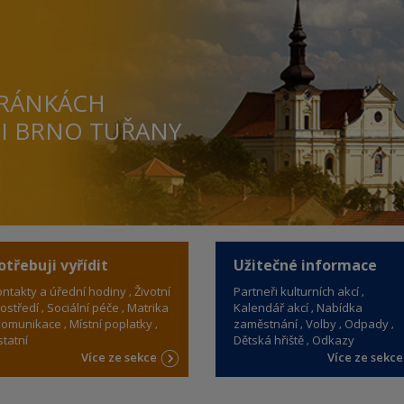
TRÁNKÁCH
TI BRNO TUŘANY
otřebuji vyřídit
Užitečné informace
ntakty a úřední hodiny
Životní
Partneři kulturních akcí
ostředí
Sociální péče
Matrika
Kalendář akcí
Nabídka
omunikace
Místní poplatky
zaměstnání
Volby
Odpady
tatní
Dětská hřiště
Odkazy
Více ze sekce
Více ze sekc