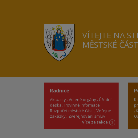
VÍTEJTE NA S
MĚSTSKÉ ČÁS
Radnice
P
Aktuality
Volené orgány
Úřední
Ko
deska
Povinné informace
pr
Rozpočet městské části
Veřejné
K
zakázky
Zveřejňování smluv
Os
Více ze sekce