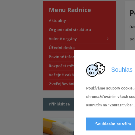
Menu Radnice
P
Aktuality
Úv
Organizační struktura
Volené orgány
po
Úřední deska
Pří
Povinné informace
Rozpočet městské části
Souhlas 
Veřejné zakázky
Zveřejňování smluv
Používáme soubory cookie, a
shromažďováním všech soubor
Přihlásit se
kliknutím na "Zobrazit více"..
Souhlasím se vším