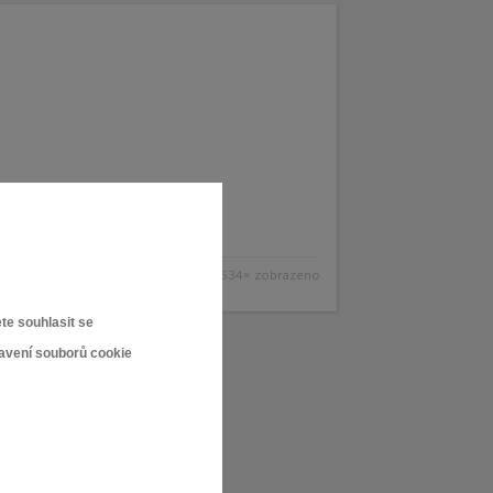
1 534× zobrazeno
te souhlasit se
tavení souborů cookie