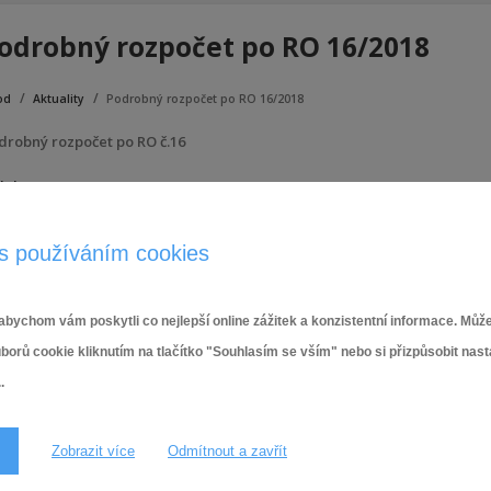
odrobný rozpočet po RO 16/2018
od
Aktuality
Podrobný rozpočet po RO 16/2018
drobný rozpočet po RO č.16
lohy:
podrobný rozpočet po RO č.16
s používáním cookies
17.9.2018,
Rozpočet 2018
bychom vám poskytli co nejlepší online zážitek a konzistentní informace. Může
ů cookie kliknutím na tlačítko "Souhlasím se vším" nebo si přizpůsobit nas
.
Zobrazit více
Odmítnout a zavřít