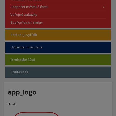
Rozpočet městské části
Veřejné zakázky
Zveřejňování smluv
Potřebuji vyřídit
Užitečné informace
O městské části
Přihlásit se
app_logo
Úvod