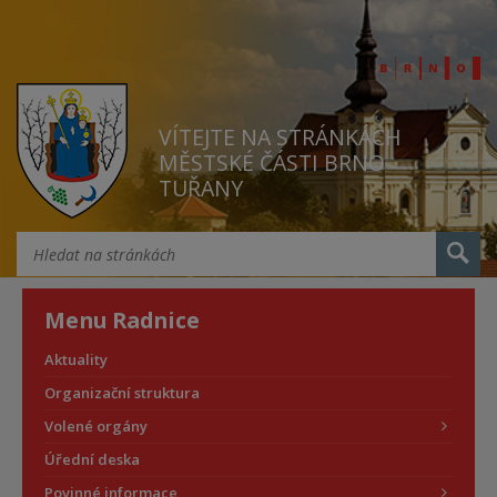
VÍTEJTE NA STRÁNKÁCH
MĚSTSKÉ ČÁSTI BRNO
TUŘANY
Menu Radnice
Aktuality
Organizační struktura
Volené orgány
Úřední deska
Povinné informace