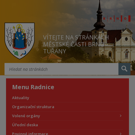
VÍTEJTE NA STRÁNKÁCH
MĚSTSKÉ ČÁSTI BRNO
TUŘANY
Menu Radnice
Aktuality
Organizační struktura
Volené orgány
Úřední deska
Povinné informace