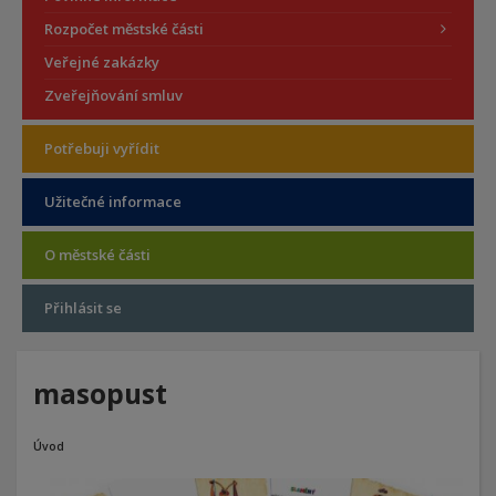
Rozpočet městské části
Veřejné zakázky
Zveřejňování smluv
Potřebuji vyřídit
Užitečné informace
O městské části
Přihlásit se
masopust
Úvod