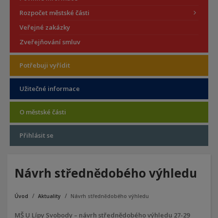
Rozpočet městské části
Veřejné zakázky
Zveřejňování smluv
Potřebuji vyřídit
Užitečné informace
O městské části
Přihlásit se
Návrh střednědobého výhledu
Úvod
Aktuality
Návrh střednědobého výhledu
MŠ U Lípy Svobody – návrh střednědobého výhledu 27-29