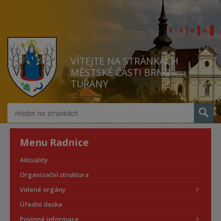
VÍTEJTE NA STRÁNKÁCH
MĚSTSKÉ ČÁSTI BRNO
TUŘANY
Menu Radnice
Aktuality
Organizační struktura
Volené orgány
Úřední deska
Povinné informace