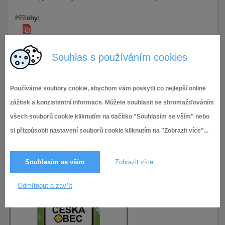
Přílohy:
MŠ U Lípy - návrh střednědobého výhledu rozpočtu 27-29
Souhlas s používáním cookies
24.9.2025,
Rozpočet a Střednědobý výhled MŠ U
105× zobrazeno
Lípy Svobody
Používáme soubory cookie, abychom vám poskytli co nejlepší online
zážitek a konzistentní informace. Můžete souhlasit se shromažďováním
všech souborů cookie kliknutím na tlačítko "Souhlasím se vším" nebo
si přizpůsobit nastavení souborů cookie kliknutím na "Zobrazit více"...
Souhlasím se vším
Zobrazit více
Odmítnout a zavřít