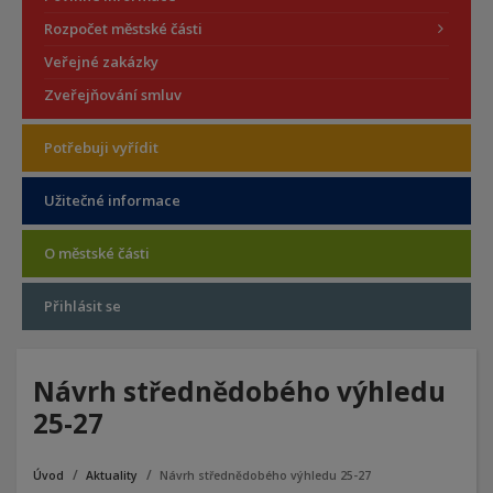
Rozpočet městské části
Veřejné zakázky
Zveřejňování smluv
Potřebuji vyřídit
Užitečné informace
O městské části
Přihlásit se
Návrh střednědobého výhledu
25-27
Úvod
Aktuality
Návrh střednědobého výhledu 25-27