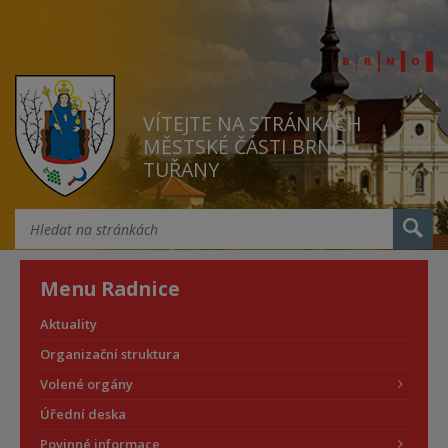
VÍTEJTE NA STRÁNKÁCH
MĚSTSKÉ ČÁSTI BRNO
TUŘANY
Menu Radnice
Aktuality
Organizační struktura
Volené orgány
Úřední deska
Povinné informace