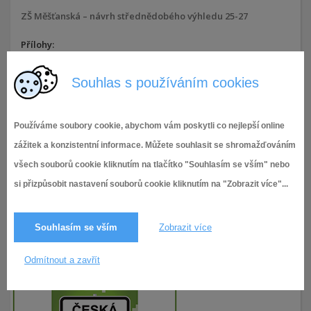
ZŠ Měšťanská – návrh střednědobého výhledu 25-27
Přílohy:
ZŠ Měšťanská - návrh střednědobého výhledu 25-27
Souhlas s používáním cookies
18.9.2023,
Rozpočet a Střednědobý výhled ZŠ a ŠJ
458× zobrazeno
Měšťanská
Používáme soubory cookie, abychom vám poskytli co nejlepší online
zážitek a konzistentní informace. Můžete souhlasit se shromažďováním
všech souborů cookie kliknutím na tlačítko "Souhlasím se vším" nebo
si přizpůsobit nastavení souborů cookie kliknutím na "Zobrazit více"...
Souhlasím se vším
Zobrazit více
Odmítnout a zavřít