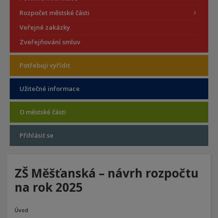
Rozpočet městské části
Veřejné zakázky
Zveřejňování smluv
Potřebuji vyřídit
Užitečné informace
O městské části
Přihlásit se
ZŠ Měšťanská – návrh rozpočtu
na rok 2025
Úvod