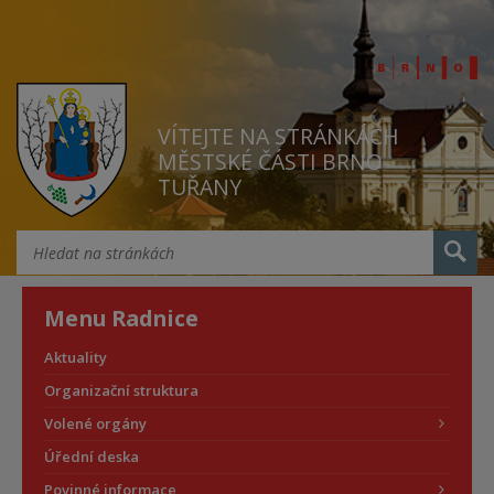
VÍTEJTE NA STRÁNKÁCH
MĚSTSKÉ ČÁSTI BRNO
TUŘANY
Menu Radnice
Aktuality
Organizační struktura
Volené orgány
Úřední deska
Povinné informace