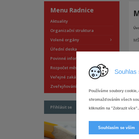
Menu Radnice
M
Aktuality
Úv
Organizační struktura
Volené orgány
MŠ
Úřední deska
Povinné informace
Rozpočet městské části
Souhlas 
Veřejné zakázky
Zveřejňování smluv
Používáme soubory cookie, a
shromažďováním všech soubor
Přihlásit se
kliknutím na "Zobrazit více"..
Souhlasím se vším