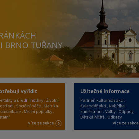
TRÁNKÁCH
TI BRNO TUŘANY
otřebuji vyřídit
Užitečné informace
ntakty a úřední hodiny
Životní
Partneři kulturních akcí
ostředí
Sociální péče
Matrika
Kalendář akcí
Nabídka
omunikace
Místní poplatky
zaměstnání
Volby
Odpady
tatní
Dětská hřiště
Odkazy
Více ze sekce
Více ze sekc