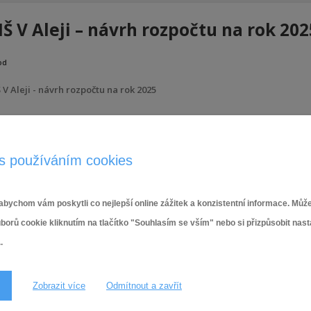
Š V Aleji – návrh rozpočtu na rok 202
od
 V Aleji - návrh rozpočtu na rok 2025
7.2.2025
s používáním cookies
bychom vám poskytli co nejlepší online zážitek a konzistentní informace. Může
ů cookie kliknutím na tlačítko "Souhlasím se vším" nebo si přizpůsobit nas
.
Zobrazit více
Odmítnout a zavřít