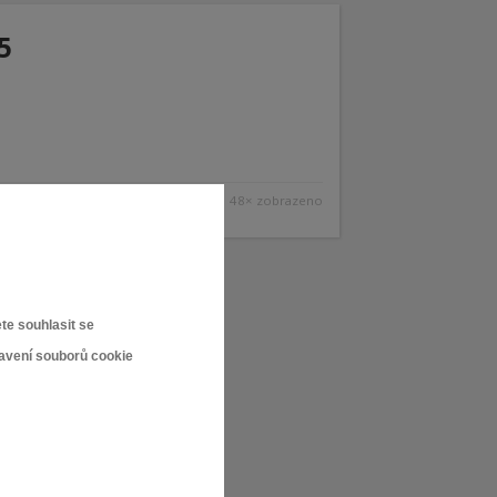
5
48× zobrazeno
te souhlasit se
tavení souborů cookie