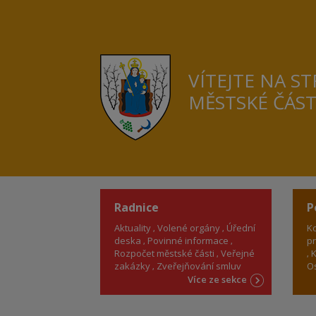
VÍTEJTE NA S
MĚSTSKÉ ČÁS
Radnice
P
Aktuality
Volené orgány
Úřední
Ko
deska
Povinné informace
pr
Rozpočet městské části
Veřejné
K
zakázky
Zveřejňování smluv
Os
Více ze sekce