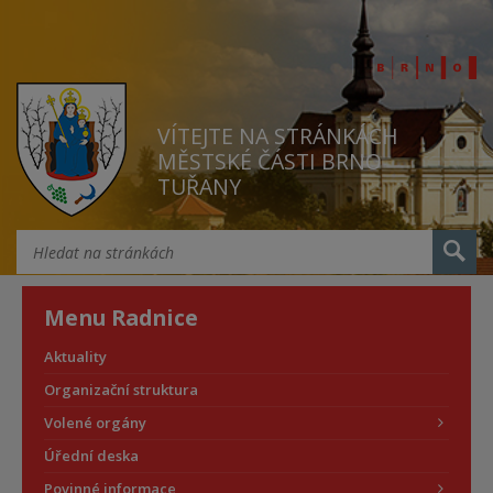
VÍTEJTE NA STRÁNKÁCH
MĚSTSKÉ ČÁSTI BRNO
TUŘANY
Menu Radnice
Aktuality
Organizační struktura
Volené orgány
Úřední deska
Povinné informace