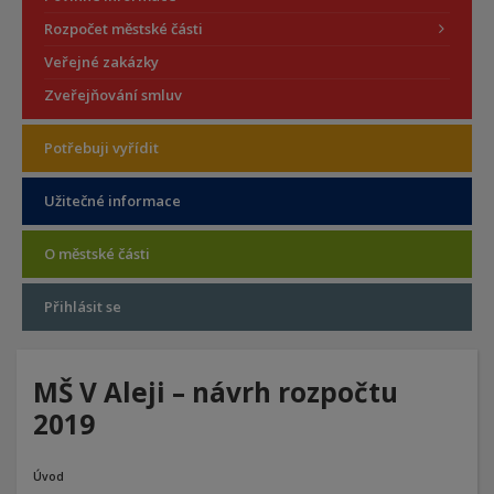
Rozpočet městské části
Veřejné zakázky
Zveřejňování smluv
Potřebuji vyřídit
Užitečné informace
O městské části
Přihlásit se
MŠ V Aleji – návrh rozpočtu
2019
Úvod