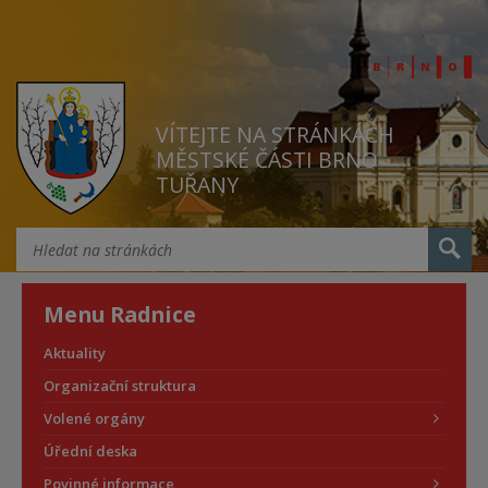
VÍTEJTE NA STRÁNKÁCH
MĚSTSKÉ ČÁSTI BRNO
TUŘANY
Menu Radnice
Aktuality
Organizační struktura
Volené orgány
Úřední deska
Povinné informace