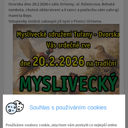
Dvorska dne 20.2.2026 v sále Orlovny, ul. Rolencova. Bohatá
tombola, chutné občerstvení a k tanci a poslechu vám zahrají
Hamrla Boys.
Vstupenky možné zakoupit již nyní v Pivnici Orlovna.
Souhlas s používáním cookies
Používáme soubory cookie, abychom vám poskytli co nejlepší online