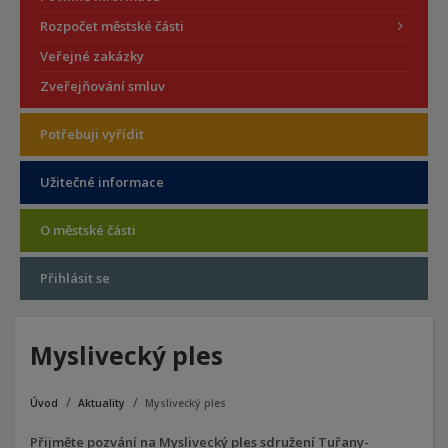
Rozpočet městské části
Veřejné zakázky
Zveřejňování smluv
Potřebuji vyřídit
Užitečné informace
O městské části
Přihlásit se
Myslivecký ples
Úvod
Aktuality
Myslivecký ples
Přijměte pozvání na Myslivecký ples sdružení Tuřany-