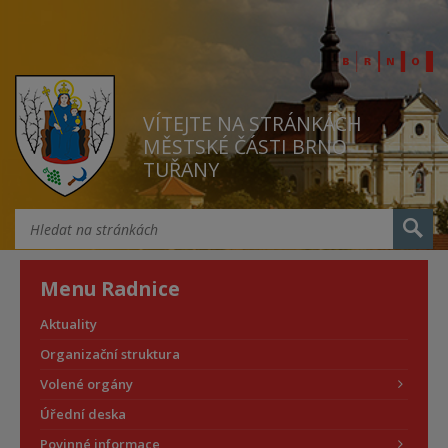
VÍTEJTE NA STRÁNKÁCH
MĚSTSKÉ ČÁSTI BRNO
TUŘANY
Menu Radnice
Aktuality
Organizační struktura
Volené orgány
Úřední deska
Povinné informace