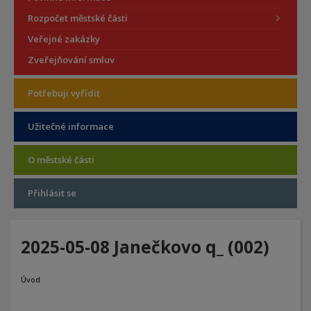
Rozpočet městské části
Veřejné zakázky
Zveřejňování smluv
Potřebuji vyřídit
Užitečné informace
O městské části
Přihlásit se
2025-05-08 Janečkovo q_ (002)
Úvod