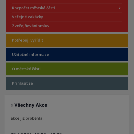
Rozpočet městské části
Veřejné zakázky
Zveřejňování smluv
Potřebuji vyřídit
Užitečné informace
O městské části
Přihlásit se
« Všechny Akce
akce již proběhla.