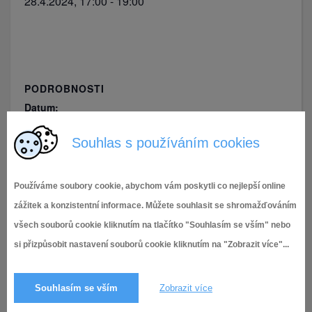
28.4.2024, 17:00
-
19:00
PODROBNOSTI
Datum:
28.4.2024
Souhlas s používáním cookies
Čas:
17:00 - 19:00
Používáme soubory cookie, abychom vám poskytli co nejlepší online
zážitek a konzistentní informace. Můžete souhlasit se shromažďováním
Vernisáž foto výstavy
Pálení čarodějnic
všech souborů cookie kliknutím na tlačítko "Souhlasím se vším" nebo
si přizpůsobit nastavení souborů cookie kliknutím na "Zobrazit více"...
Souhlasím se vším
Zobrazit více