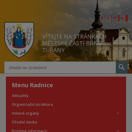
VÍTEJTE NA STRÁNKÁCH
MĚSTSKÉ ČÁSTI BRNO
TUŘANY
Menu Radnice
Aktuality
Organizační struktura
Volené orgány
Úřední deska
Povinné informace