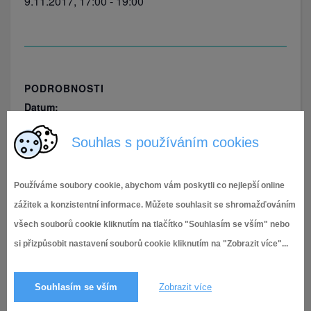
9.11.2017, 17:00
-
19:00
PODROBNOSTI
Datum:
9.11.2017
Souhlas s používáním cookies
Čas:
17:00 - 19:00
Používáme soubory cookie, abychom vám poskytli co nejlepší online
zážitek a konzistentní informace. Můžete souhlasit se shromažďováním
Beseda s občany
Lampionový průvod
všech souborů cookie kliknutím na tlačítko "Souhlasím se vším" nebo
si přizpůsobit nastavení souborů cookie kliknutím na "Zobrazit více"...
Souhlasím se vším
Zobrazit více