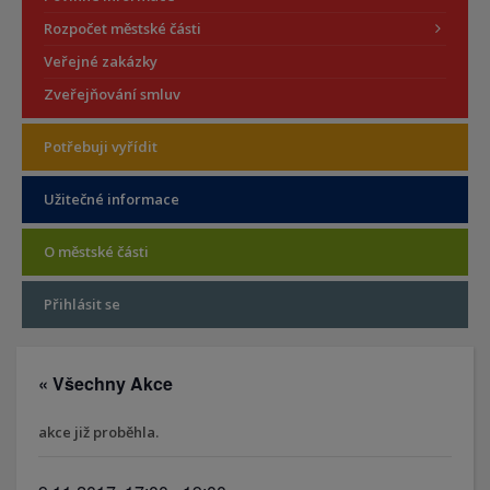
Rozpočet městské části
Veřejné zakázky
Zveřejňování smluv
Potřebuji vyřídit
Užitečné informace
O městské části
Přihlásit se
« Všechny Akce
akce již proběhla.