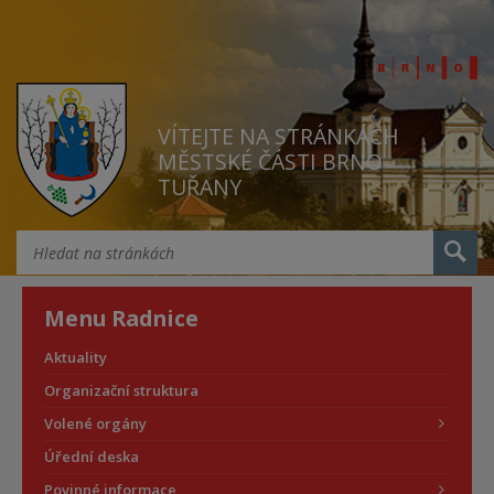
VÍTEJTE NA STRÁNKÁCH
MĚSTSKÉ ČÁSTI BRNO
TUŘANY
Menu Radnice
Aktuality
Organizační struktura
Volené orgány
Úřední deska
Povinné informace