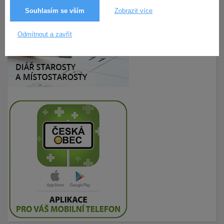
Souhlasím se vším
Zobrazit více
Odmítnout a zavřít