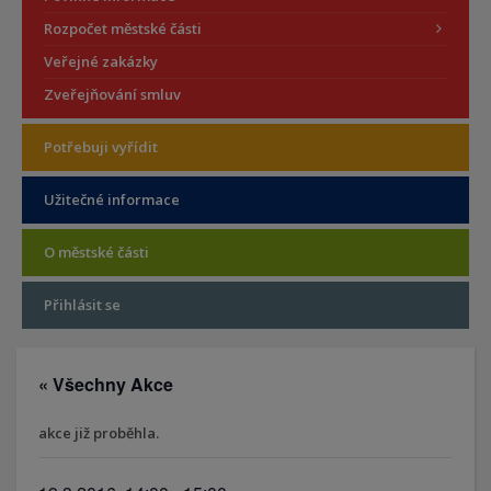
Rozpočet městské části
Veřejné zakázky
Zveřejňování smluv
Potřebuji vyřídit
Užitečné informace
O městské části
Přihlásit se
« Všechny Akce
akce již proběhla.