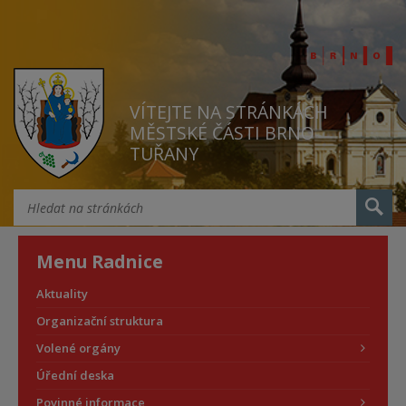
VÍTEJTE NA STRÁNKÁCH
MĚSTSKÉ ČÁSTI BRNO
TUŘANY
Menu Radnice
Aktuality
Organizační struktura
Volené orgány
Úřední deska
Povinné informace