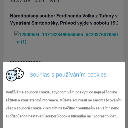
19.3.2016, 14:00
-
15:00
Národopisný soubor Ferdinanda Volka z Tuřany ve sp
Vynášání Smrtonošky. Průvod vyjde v sobotu 19.3.201
PODROBNOSTI
Datum:
Souhlas s používáním cookies
19.3.2016
Čas:
Používáme soubory cookie, abychom vám poskytli co nejlepší online
14:00 - 15:00
zážitek a konzistentní informace. Můžete souhlasit se shromažďováním
všech souborů cookie kliknutím na tlačítko "Souhlasím se vším" nebo
Soutěž o nejlepší
Ukliďme přírodní památku
si přizpůsobit nastavení souborů cookie kliknutím na "Zobrazit více"...
HOLÁSECKÁ JEZERA
GULÁŠEK