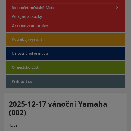
Rozpočet městské části
Veřejné zakázky
Zveřejňování smluv
Potřebuji vyřídit
Užitečné informace
O městské části
Přihlásit se
2025-12-17 vánoční Yamaha
(002)
Úvod