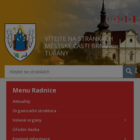
VÍTEJTE NA STRÁNKÁCH
MĚSTSKÉ ČÁSTI BRNO
TUŘANY
Menu Radnice
Aktuality
Organizační struktura
Volené orgány
Úřední deska
Povinné informace