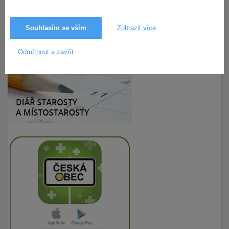
Souhlasím se vším
Zobrazit více
5.12.2025
34× zobrazeno
Odmítnout a zavřít