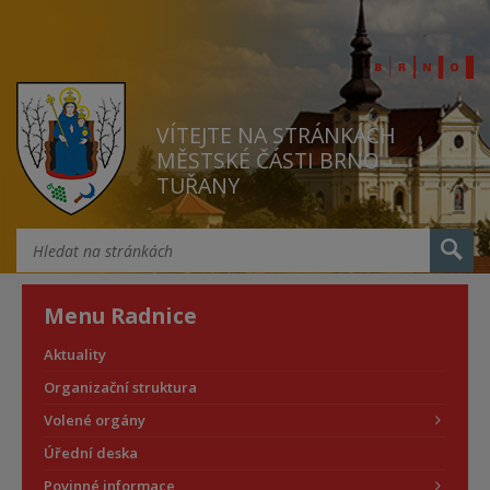
VÍTEJTE NA STRÁNKÁCH
MĚSTSKÉ ČÁSTI BRNO
TUŘANY
Menu Radnice
Aktuality
Organizační struktura
Volené orgány
Úřední deska
Povinné informace