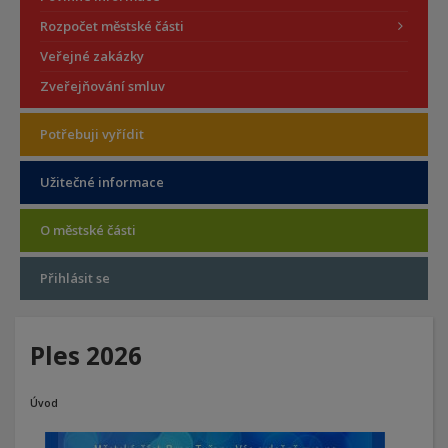
Rozpočet městské části
Veřejné zakázky
Zveřejňování smluv
Potřebuji vyřídit
Užitečné informace
O městské části
Přihlásit se
Ples 2026
Úvod