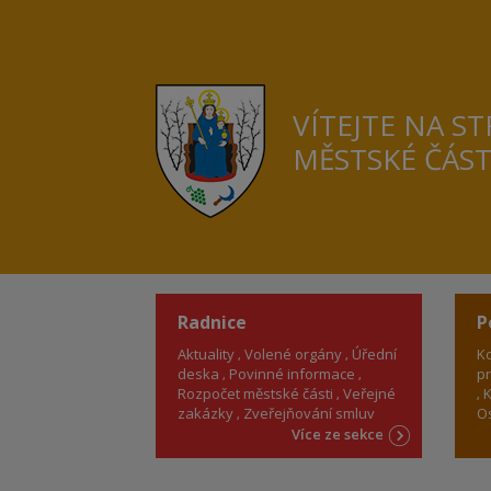
VÍTEJTE NA S
MĚSTSKÉ ČÁS
Radnice
P
Aktuality
Volené orgány
Úřední
Ko
deska
Povinné informace
pr
Rozpočet městské části
Veřejné
K
zakázky
Zveřejňování smluv
Os
Více ze sekce