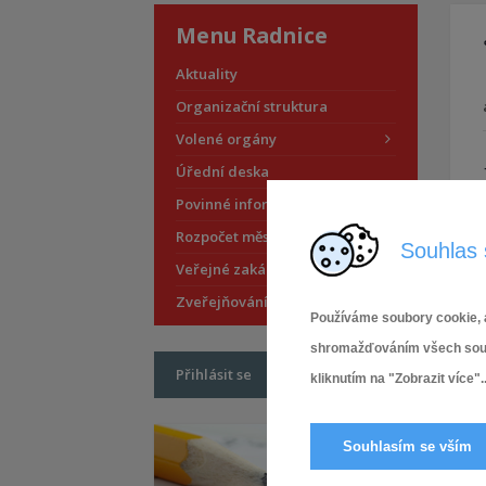
Menu Radnice
Aktuality
Organizační struktura
Volené orgány
Úřední deska
Povinné informace
Rozpočet městské části
Souhlas 
Veřejné zakázky
Zveřejňování smluv
Používáme soubory cookie, a
shromažďováním všech soubor
Přihlásit se
kliknutím na "Zobrazit více"..
Souhlasím se vším