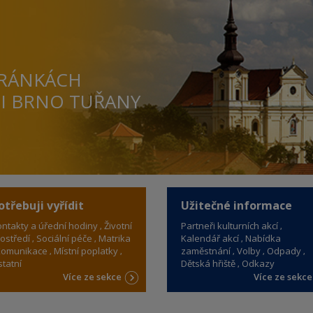
TRÁNKÁCH
TI BRNO TUŘANY
otřebuji vyřídit
Užitečné informace
ntakty a úřední hodiny
Životní
Partneři kulturních akcí
ostředí
Sociální péče
Matrika
Kalendář akcí
Nabídka
omunikace
Místní poplatky
zaměstnání
Volby
Odpady
tatní
Dětská hřiště
Odkazy
Více ze sekce
Více ze sekc