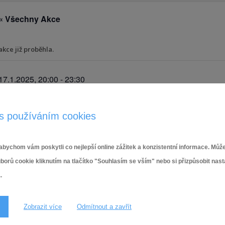
« Všechny Akce
akce již proběhla.
17.1.2025, 20:00
-
23:30
s používáním cookies
PODROBNOSTI
Datum:
17.1.2025
bychom vám poskytli co nejlepší online zážitek a konzistentní informace. Může
ů cookie kliknutím na tlačítko "Souhlasím se vším" nebo si přizpůsobit nas
Čas:
.
20:00 - 23:30
Zobrazit více
Odmítnout a zavřít
Sportovní ples